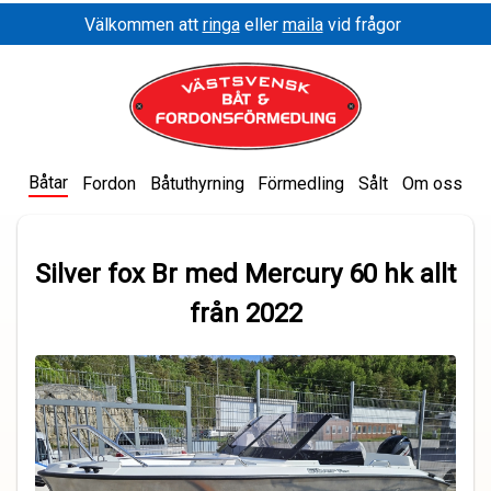
Välkommen att
ringa
eller
maila
vid frågor
Båtar
Fordon
Båtuthyrning
Förmedling
Sålt
Om oss
Silver fox Br med Mercury 60 hk allt
från 2022